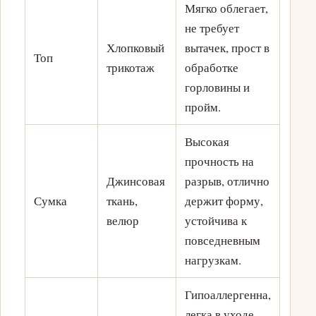
Мягко облегает,
не требует
Хлопковый
вытачек, прост в
Топ
трикотаж
обработке
горловины и
пройм.
Высокая
прочность на
Джинсовая
разрыв, отлично
Сумка
ткань,
держит форму,
велюр
устойчива к
повседневным
нагрузкам.
Гипоаллергенна,
легка в уходе,