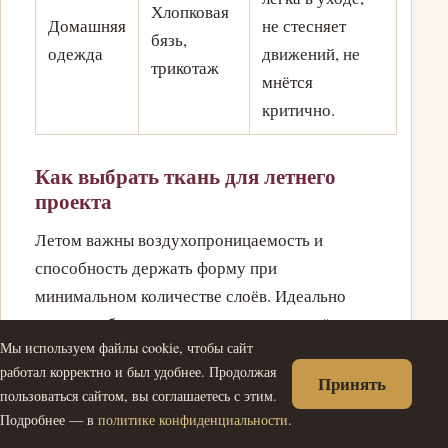
Хлопковая
Домашняя
не стесняет
бязь,
одежда
движений, не
трикотаж
мнётся
критично.
Как выбрать ткань для летнего
проекта
Летом важны воздухопроницаемость и
способность держать форму при
минимальном количестве слоёв. Идеально
подходят бязь, поплин и ситец — они лёгкие,
Мы используем файлы cookie, чтобы сайт
но не рыхлые, не требуют подкладки и быстро
работал корректно и был удобнее. Продолжая
высыхают. Льняная бязь добавляет
Принять
пользоваться сайтом, вы соглашаетесь с этим.
фактурности и прохлады. Проверяйте, чтобы
Подробнее — в
политике конфиденциальности
.
ткань не просвечивала критично: для белых и